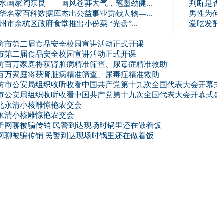
水画家陶东良——画风苍莽大气，笔墨劲健...
判断是
华名家百科数据库杰出公益事业贡献人物—...
男性为
州市余杭区政府食堂推出小份菜 “光盘”...
爱吃发
市第二届食品安全校园宣讲活动正式开课
百万家庭将获肾脏病精准筛查、尿毒症精准救助
市公安局组织收听收看中国共产党第十九次全国代表大会开幕式
永清小核雕惊艳农交会
网聊被骗传销 民警到达现场时锅里还在做着饭