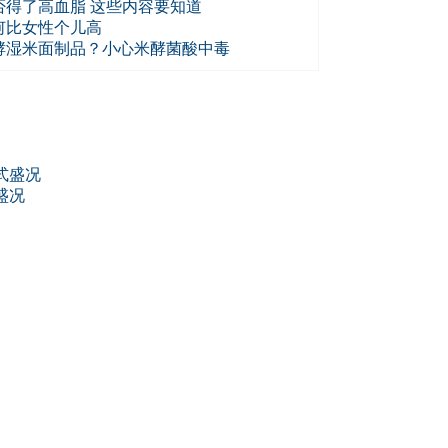
否得了高血脂 这些内容要知道
何比女性个儿高
酵湿米面制品？小心米酵菌酸中毒
盛况