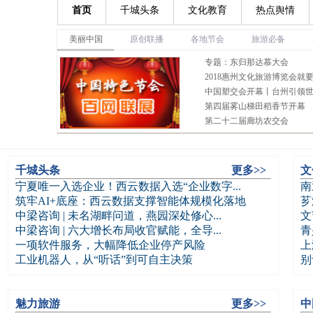
首页
千城头条
文化教育
热点舆情
品牌房企
千城头条
更多>>
文
宁夏唯一入选企业！西云数据入选“企业数字...
南
筑牢AI+底座：西云数据支撑智能体规模化落地
芗
中梁咨询 | 未名湖畔问道，燕园深处修心...
文
中梁咨询 | 六大增长布局收官赋能，全导...
青
一项软件服务，大幅降低企业停产风险
上
工业机器人，从“听话”到可自主决策
别
魅力旅游
更多>>
中