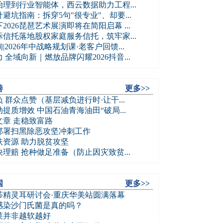
理到行业智能体，西云数据助力工程...
避坑指南：拆穿5句"很专业"、却要...
2026琵琶艺术展演即将在简阳启幕 ...
信托落地股权家庭服务信托，筑牢家...
|2026年中战略规划课·老客户回馈...
 全域向新｜燃放品牌闪耀2026抖音...
善
更多>>
 群众点赞（基层减负进行时·让干...
提质增效 中国石油青海油田“破局...
文章 走稳致富路
部署扫黑除恶攻坚冲刺工作
扶资源 助力脱贫攻坚
理赔 抢种做足准备（防止因灾致贫...
国
更多>>
莎精灵耳研讨会·重庆华美站圆满落幕
感染沙门氏菌是真的吗？
菜并非越软越好