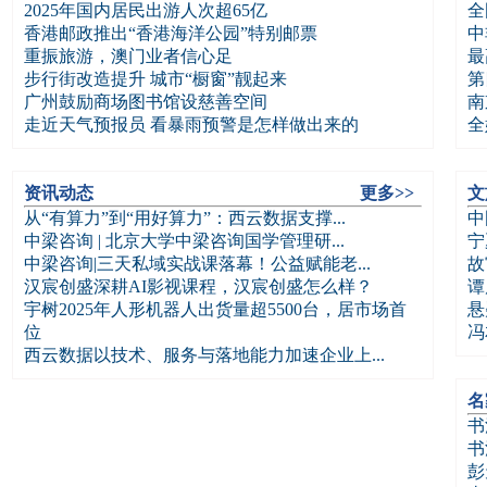
2025年国内居民出游人次超65亿
全
香港邮政推出“香港海洋公园”特别邮票
中
重振旅游，澳门业者信心足
最
步行街改造提升 城市“橱窗”靓起来
第
广州鼓励商场图书馆设慈善空间
南
走近天气预报员 看暴雨预警是怎样做出来的
全
资讯动态
更多>>
文
从“有算力”到“用好算力”：西云数据支撑...
中
中梁咨询 | 北京大学中梁咨询国学管理研...
宁
中梁咨询|三天私域实战课落幕！公益赋能老...
故
汉宸创盛深耕AI影视课程，汉宸创盛怎么样？
谭
宇树2025年人形机器人出货量超5500台，居市场首
悬
位
冯
西云数据以技术、服务与落地能力加速企业上...
名
书
书
彭