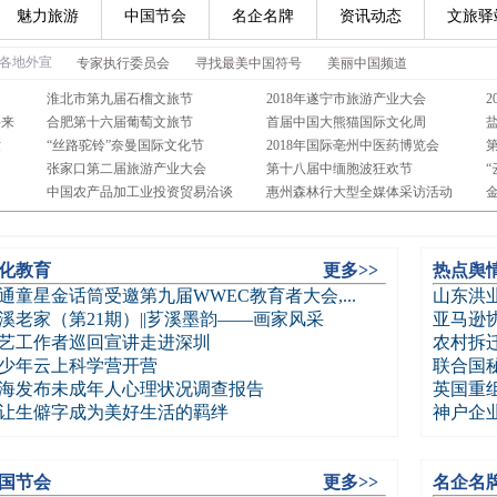
魅力旅游
中国节会
名企名牌
资讯动态
文旅驿
化教育
更多>>
热点舆
通童星金话筒受邀第九届WWEC教育者大会,...
山东洪
溪老家（第21期）||芗溪墨韵——画家风采
亚马逊协
艺工作者巡回宣讲走进深圳
农村拆
少年云上科学营开营
联合国秘
海发布未成年人心理状况调查报告
英国重
让生僻字成为美好生活的羁绊
神户企业
国节会
更多>>
名企名