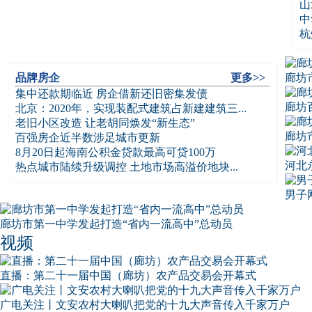
山
中
杭
品牌房企
更多>>
廊坊
集中还款期临近 房企借新还旧密集发债
廊坊
北京：2020年，实现装配式建筑占新建建筑三...
老旧小区改造 让老胡同焕发“新生态”
廊坊
百强房企近半数涉足城市更新
8月20日起海南公积金贷款最高可贷100万
河北
热点城市陆续升级调控 土地市场高溢价地块...
男子
廊坊市第一中学发起打造“省内一流高中”总动员
视频
直播：第二十一届中国（廊坊）农产品交易会开幕式
广电关注丨文安农村大喇叭把党的十九大声音传入千家万户