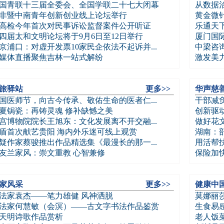
国青联十三届全委会、全国学联二十七大闭幕
从数据治
非暨中南青年创新创业线上论坛举行
黄金微针
高检今年首次对民事诉讼监督案件公开听证
乐通天下
四届太和文明论坛将于9月6日至12日举行
厦门国际
京浦口：对虚开发票10家民企依法不起诉并...
中梁咨询
媒体直播聚焦吉林一站式解纷
激发美力
旅驿站
更多>>
华声慈
国医师节，向古今传承、敬佑生命的医者仁...
干部减负
夏锔瓷：再铸灵魂 修补缺憾之美
创新驱动
宫博物院院长王旭东：文化发展离不开交融...
做好花
盾首次献艺贵阳 海内外乐迷可线上观赏
湖南：
疑作家蔡骏推出作品精选集《最漫长的那一...
用活帮
友兰家风：崇文重教 心智兼修
保险加快
家风采
更多>>
健康中
法家袁杰——笔力雄健 风神洒脱
莫娜丽
法家何慧敏（会溟）——古文字书法作品鉴赏
生食易
天明诗歌作品赏析
老人饭