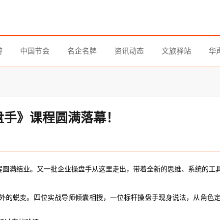
游
中国节会
名企名牌
资讯动态
文旅驿站
华
操盘手》课程圆满落幕！
手》课程圆满结业。又一批企业操盘手从这里走出，带着全新的思维、系统的
外的蜕变。四位实战导师倾囊相授，一位标杆操盘手现身说法，从角色