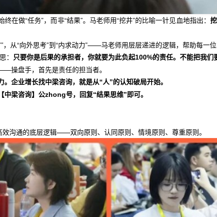
终在做“任务”，而非“结果”。马老师用“挖井”的比喻一针见血地指出：
挖
为教官”，从“向外思考”到“内求动力”——马老师用层层递进的逻辑，帮助每
深思：
只要你是后果的承担者，你就要为此负起100%的责任。不能把我们
——操盘手，首先是责任的担当者。
力。企业增长找中梁咨询，就是从“人”的认知破局开始。
【中梁咨询】
公zhong号
，回复“结果思维”即可。
了高效沟通的底层逻辑——双向原则、认同原则、情境原则、尊重原则。